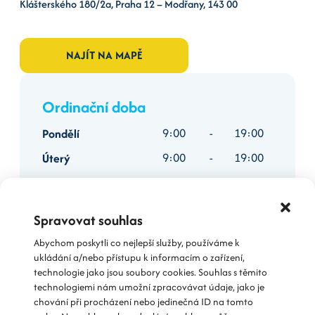
Klášterského 180/2a, Praha 12 – Modřany, 143 00
NAJÍT NA MAPĚ
Ordinační doba
9:00
-
19:00
Pondělí
9:00
-
19:00
Úterý
9:00
-
18:00
Středa
9:00
-
19:00
Čtvrtek
Spravovat souhlas
9:00
-
19:00
Pátek
Abychom poskytli co nejlepší služby, používáme k
Zavřeno
Sobota
ukládání a/nebo přístupu k informacím o zařízení,
technologie jako jsou soubory cookies. Souhlas s těmito
Zavřeno
Neděle
technologiemi nám umožní zpracovávat údaje, jako je
chování při procházení nebo jedinečná ID na tomto